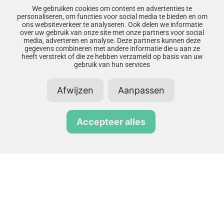
We gebruiken cookies om content en advertenties te
personaliseren, om functies voor social media te bieden en om
ons websiteverkeer te analyseren. Ook delen we informatie
over uw gebruik van onze site met onze partners voor social
media, adverteren en analyse. Deze partners kunnen deze
gegevens combineren met andere informatie die u aan ze
heeft verstrekt of die ze hebben verzameld op basis van uw
gebruik van hun services
Afwijzen
Aanpassen
Recent nieuws
Accepteer alles
Gepubliceerd op
16 juli 2026
Waarom LCW investeert in een
eigen energiehub
Gepubliceerd op
30 juni 2026
Stap voor stap elektrisch transport