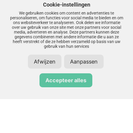
om lege kilometers te reduceren.
Cookie-instellingen
We gebruiken cookies om content en advertenties te
Duurzaam transport is de toekomst, maar logistieke
personaliseren, om functies voor social media te bieden en om
efficiëntie levert vandaag al winst op. Want de meest
ons websiteverkeer te analyseren. Ook delen we informatie
over uw gebruik van onze site met onze partners voor social
duurzame kilometer blijft nog altijd de kilometer die
media, adverteren en analyse. Deze partners kunnen deze
je niet hoeft te rijden.
gegevens combineren met andere informatie die u aan ze
heeft verstrekt of die ze hebben verzameld op basis van uw
gebruik van hun services
Voor meer informatie: algemeen directeur Jakob
Vonck,
groenopweg@lcw.nl
Afwijzen
Aanpassen
Accepteer alles